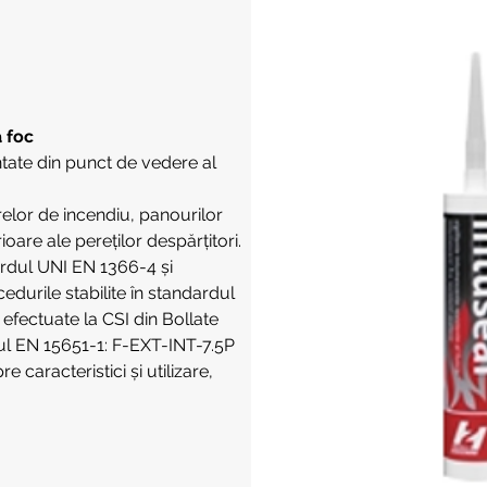
a foc
ntate din punct de vedere al
relor de incendiu, panourilor
rioare ale pereților despărțitori.
ardul UNI EN 1366-4 și
cedurile stabilite în standardul
efectuate la CSI din Bollate
ul EN 15651-1: F-EXT-INT-7.5P
 caracteristici și utilizare,