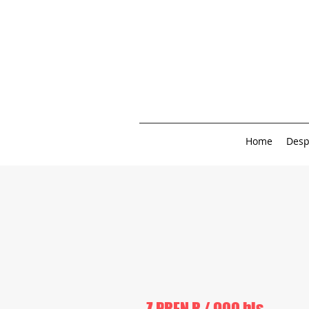
Home
Desp
Z PREN R / 900 bis